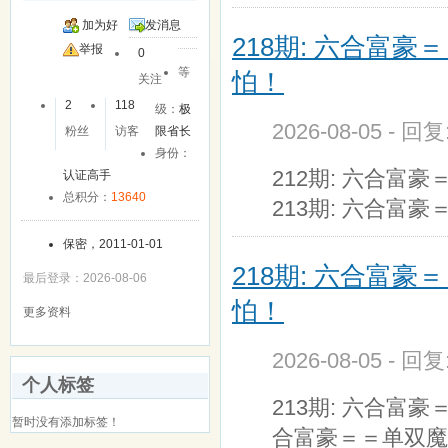
加为好
发消息
218期: 六合富
友
举报
0
等
怕！
关注
2
118
级：
极
2026-08-05 - 回
粉丝
访客
限省长
身份：
212期: 六合富
认证高手
总积分：
13640
213期: 六合富
保密，2011-01-01
218期: 六合富
最后登录：2026-08-06
怕！
更多资料
2026-08-05 - 回
个人标签
213期: 六合富豪
暂时没有添加标签！
合富豪＝＝单双魔