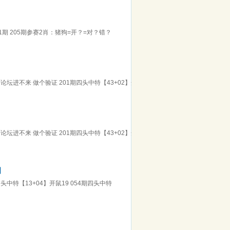
1期 205期参赛2肖：猪狗=开？=对？错？
论坛进不来 做个验证 201期四头中特【43+02】开
论坛进不来 做个验证 201期四头中特【43+02】开
】
头中特【13+04】开鼠19 054期四头中特