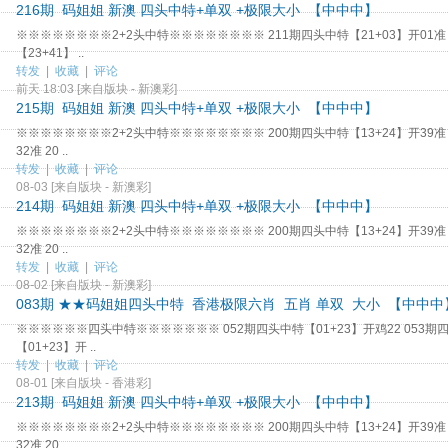
216期 码姐姐 新澳 四头中特+单双 +极限大小 【中中中】
※※※※※※※※2+2头中特※※※※※※※※ 211期四头中特【21+03】开01准 2
【23+41】 ..
转发
|
收藏
|
评论
前天 18:03
[来自版块 -
新澳彩
]
215期 码姐姐 新澳 四头中特+单双 +极限大小 【中中中】
※※※※※※※※2+2头中特※※※※※※※※ 200期四头中特【13+24】开39准 
32准 20 ..
转发
|
收藏
|
评论
08-03
[来自版块 -
新澳彩
]
214期 码姐姐 新澳 四头中特+单双 +极限大小 【中中中】
※※※※※※※※2+2头中特※※※※※※※※ 200期四头中特【13+24】开39准 
32准 20 ..
转发
|
收藏
|
评论
08-02
[来自版块 -
新澳彩
]
083期 ★★码姐姐四头中特 香港极限六肖 五肖 单双 大小 【中中中
※※※※※※四头中特※※※※※※※ 052期四头中特【01+23】开鸡22 053期四
【01+23】开 ..
转发
|
收藏
|
评论
08-01
[来自版块 -
香港彩
]
213期 码姐姐 新澳 四头中特+单双 +极限大小 【中中中】
※※※※※※※※2+2头中特※※※※※※※※ 200期四头中特【13+24】开39准 
32准 20 ..