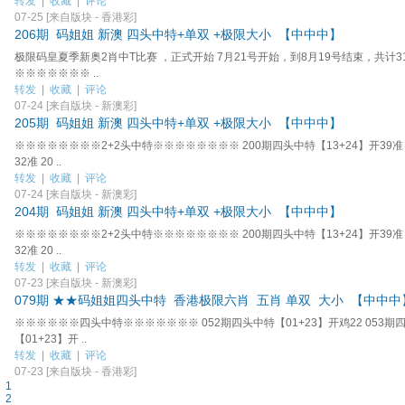
转发
|
收藏
|
评论
07-25
[来自版块 -
香港彩
]
206期 码姐姐 新澳 四头中特+单双 +极限大小 【中中中】
极限码皇夏季新奥2肖中T比赛 ，正式开始 7月21号开始，到8月19号结束，共计3
※※※※※※※ ..
转发
|
收藏
|
评论
07-24
[来自版块 -
新澳彩
]
205期 码姐姐 新澳 四头中特+单双 +极限大小 【中中中】
※※※※※※※※2+2头中特※※※※※※※※ 200期四头中特【13+24】开39准 
32准 20 ..
转发
|
收藏
|
评论
07-24
[来自版块 -
新澳彩
]
204期 码姐姐 新澳 四头中特+单双 +极限大小 【中中中】
※※※※※※※※2+2头中特※※※※※※※※ 200期四头中特【13+24】开39准 
32准 20 ..
转发
|
收藏
|
评论
07-23
[来自版块 -
新澳彩
]
079期 ★★码姐姐四头中特 香港极限六肖 五肖 单双 大小 【中中中
※※※※※※四头中特※※※※※※※ 052期四头中特【01+23】开鸡22 053期四
【01+23】开 ..
转发
|
收藏
|
评论
07-23
[来自版块 -
香港彩
]
1
2