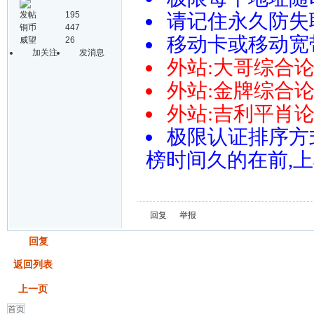
发帖
195
请记住永久防失联导
铜币
447
移动卡或移动宽带请尝
威望
26
加关注
发消息
外站:大哥综合论坛htt
外站:金牌综合论坛htt
外站:吉利平肖论坛http:
极限认证排序方
榜时间久的在前,
回复
举报
发帖
回复
返回列表
上一页
首页