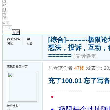
46
47
48
49
50
末页
下一页
选 页
[综合]
=====-极限
7931305
98
阅读
回复
想法，投诉，互动，
======
[复制链接]
离线
目标五十万
只看该作者
47楼
发表于: 202
充了100.01 忘了
极限乡长
极限每个地址随