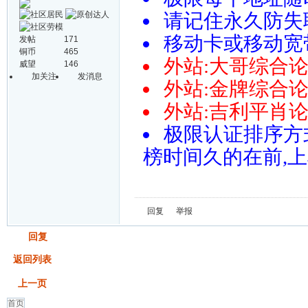
请记住永久防失联导
移动卡或移动宽带请尝
发帖
171
铜币
465
外站:大哥综合论坛htt
威望
146
加关注
发消息
外站:金牌综合论坛htt
外站:吉利平肖论坛http:
极限认证排序方
榜时间久的在前,
回复
举报
发帖
回复
返回列表
上一页
首页