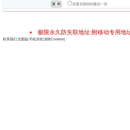
发 布
回复后跳转到最后一页
极限永久防失联地址:附移动专用地址18
联系我们
|
无图版
|
手机浏览
|
清除Cookies
|