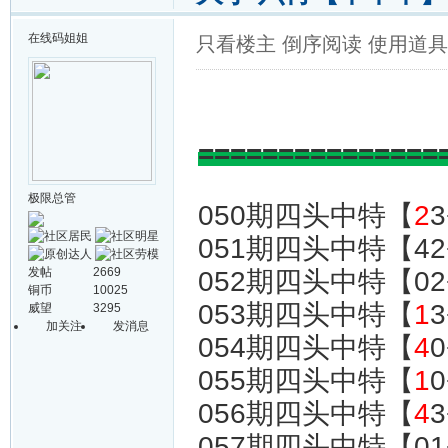
在线
码姐姐
只看楼主
倒序阅读
使用道具
===============
极限总管
050期四头中特【
2
051期四头中特【42
发帖
2669
052期四头中特【02
铜币
10025
053期四头中特【
1
威望
3295
加关注
发消息
054期四头中特【
4
055期四头中特【
1
056期四头中特【
4
057期四头中特【01