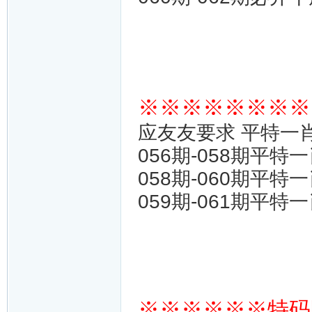
※※※※※※※※
应友友要求 平特一
056期-058期平特
058期-060期平特
059期-061期平特
※※※※※※特码