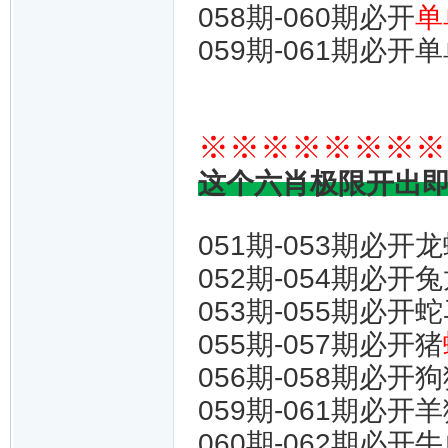
058期-060期必开
单
059期-061期必开
※※※※※※※※
这个六肖极限开出
051期-053期必开
052期-054期必开
053期-055期必开
055期-057期必开猪
056期-058期必开
059期-061期必开
060期-062期必开