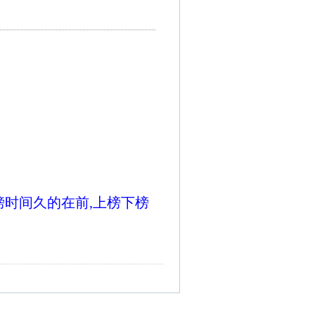
榜时间久的在前,上榜下榜