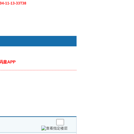
4-11-13-33T38
码皇APP
快捷通道
 20:23）