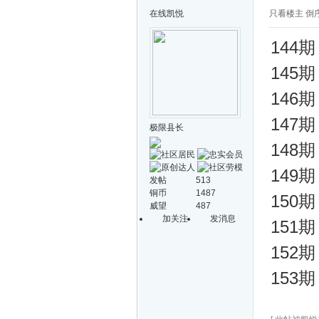
在线
凯悦
只看楼主
倒
144
145
146
147
极限县长
148
149
发帖
513
铜币
1487
150
威望
487
加关注
发消息
151
152
153