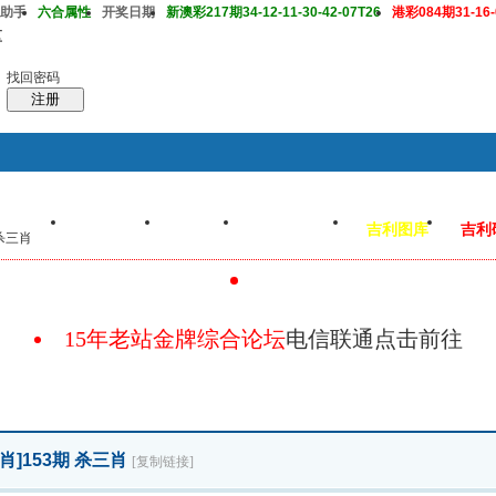
助手
六合属性
开奖日期
新澳彩217期34-12-11-30-42-07T26
港彩084期31-16-0
区
找回密码
注册
群组
个人中心
手机版
防跳转教程
吉利图库
吉利
 杀三肖
搜索
帖子
2026年7月底即将 开启特邀高手2肖中特大赛，重奖一万 ..
（2026-07-10
15年老站金牌综合论坛
电信联通点击前往
肖]
153期 杀三肖
[复制链接]