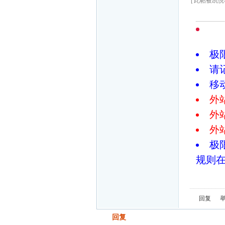
[ 此帖被凯悦在
极
请记
移动
外站
外站
外站:
极
规则
回复
发帖
回复