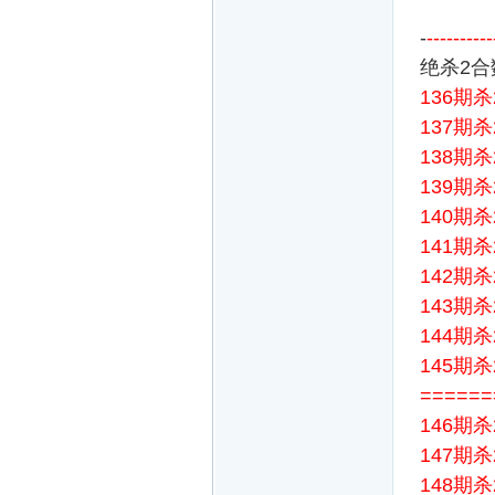
-
----------
绝杀2合数..
136期杀
137期杀
138期杀
139期杀
140期杀
141期杀
142期杀
143期杀
144期杀
145期杀
======
146期杀
147期杀
148期杀