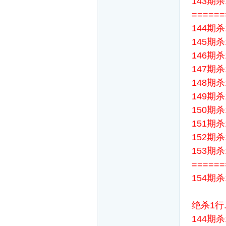
143期
======
144期
145期
146期
147期
148期
149期
150期
151期
152期
153期
======
154期
绝杀1行....
144期