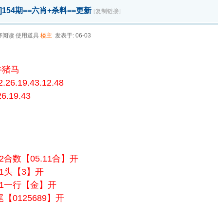
]
154期==六肖+杀料==更新
[复制链接]
序阅读
使用道具
楼主
发表于: 06-03
牛猪马
26.19.43.12.48
6.19.43
2合数【05.11合】开
杀1头【3】开
杀1一行【金】开
尾【0125689】开