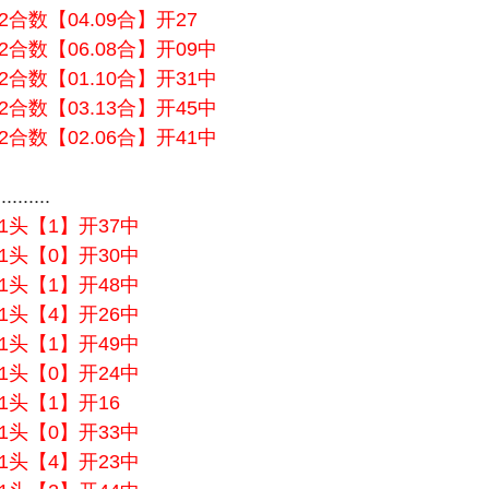
2合数【04.09合】开27
2合数【06.08合】开09中
2合数【01.10合】开31中
2合数【03.13合】开45中
2合数【02.06合】开41中
......
杀1头【1】开37中
杀1头【0】开30中
杀1头【1】开48中
杀1头【4】开26中
杀1头【1】开49中
杀1头【0】开24中
杀1头【1】开16
杀1头【0】开33中
杀1头【4】开23中