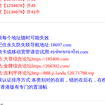
尾【1234678】开45
尾【0134679】开41中
限每个地址随时可能失效
住永久防失联导航地址:18697.com
卡或移动宽带请尝试用:સંતોષલાલાંગીસ.com
:大哥综合论坛https://185400.com
:金牌综合论坛https://266302.com/
吉利平肖论坛http://888.ji.laoda.520.71788.vip
限认证排序方式:各类别对的在前，错的在后右，在
在香港版有专门的置顶帖