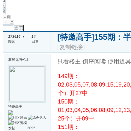
4
5
6
末页
下一页
选 页
[特邀高手]
155期：
173614
14
阅读
回复
[复制链接]
离线
无与伦比
只看楼主
倒序阅读
使用道具
149期：
02,03,05,07,08,09,15,19,2
个）开27中
150期：
特邀高手
01,03,04,05,06,08,09,12,13
25个）开09中
151期：
发帖
2095