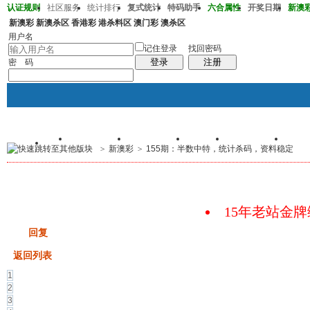
认证规则
社区服务
统计排行
复式统计
特码助手
六合属性
开奖日期
新澳彩2
新澳彩
新澳杀区
香港彩
港杀料区
澳门彩
澳杀区
澳彩219期05-10-19-30-35-47T25
用户名
记住登录
找回密码
登录
注册
密 码
首页
交易记录
我的帖子
群组
个人中心
手
>
新澳彩
>
155期：半数中特，统计杀码，资料稳定
帖子
码皇总管
说：
2026年7月底即将 开启特邀高
15年老站金
发帖
回复
返回列表
1
2
3