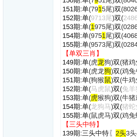
150期:单
(7
9
51尾)
双
(804
151期:单
(79
1
5尾)
双
(802
152期:单
(
9713尾
)
双
(
248
153期:单
(
1
975尾)
双
(028
154期:单
(975
1
尾)
双
(406
155期:单
(9573尾)
双
(028
【单双三肖】
149期:单
(虎
龙
狗)
双
(猪鸡
150期:单
(虎龙
狗
)
双
(鸡兔
151期:单
(狗猴
鼠
)
双
(牛鸡
152期:单
(
马虎鼠
)
双
(
兔羊
153期:单
(
虎
猴狗)
双
(牛猪
154期:单
(
龙狗马
)
双
(
猪蛇
155期:单
(鼠虎马)
双
(鸡兔
【三头中特】
139期:三头中特
〖
2头
3头