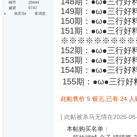
148期：●ω●三行好
铜币
20444
威望
6742
149期：●ω●三行好
加关注
发消息
150期：●ω●三行好
151期：●ω●三行好
※※※※※※※※※
152期：●ω●三行好
153期：●ω●三行好
154期：●ω●三行好
155期：●ω●三行
此帖售价 5 银元,已有 24 
[ 此帖被杀马无情在2026-06-
本帖购买名单：