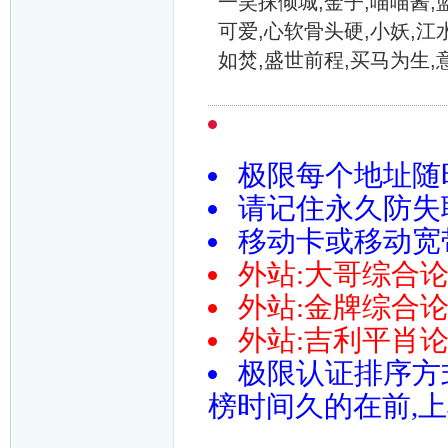
一笑抹倾城,金子,喵喵酱,
可爱,心软骨头硬,小妖,江
如焚,盛世前程,买马为生,
极限每个地址随
请记住永久防失联导
移动卡或移动宽带请尝
外站:大哥综合论坛htt
外站:金牌综合论坛htt
外站:吉利平肖论坛http:
极限认证排序方
榜时间久的在前,