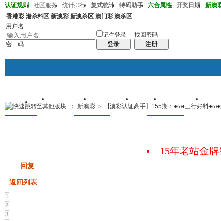
认证规则
社区服务
统计排行
复式统计
特码助手
六合属性
开奖日期
新澳彩2
香港彩
港杀料区
新澳彩
新澳杀区
澳门彩
澳杀区
澳彩218期37-32-33-15-22-43T41
用户名
记住登录
找回密码
登录
注册
密 码
首页
交易记录
我的帖子
群组
个人中心
手
>
新澳彩
>
【澳彩认证高手】155期：●ω●三行好料●ω●送
帖子
码皇总管
说：
2026年7月底即将 开启特邀高
15年老站金
发帖
回复
返回列表
1
2
3