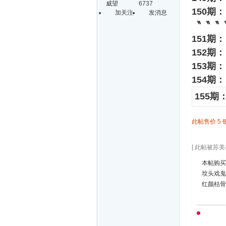
威望
6737
150期
加关注
发消息
〝〝〝〝
151期
152期
153期
154期
155
此帖售价 5 
[ 此帖被苏美在
本帖购买
坟头戏鬼
红颜枯骨