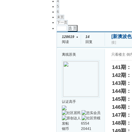
4
5
6
末页
下一页
选 页
[新澳波色
128619
14
阅读
回复
接]
离线
苏美
只看楼主
倒
141期
142期
143期
144期
145期
认证高手
146期
147期
148期
发帖
6554
铜币
20441
149期