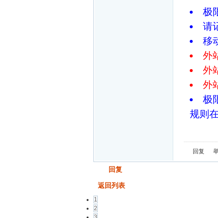
极
请记
移动
外站
外站
外站:
极
规则
回复
发帖
回复
返回列表
1
2
3