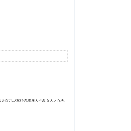
天天百万,龙车精选,港澳大拼盘,女人之心法,