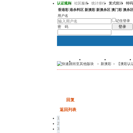
认证规则
社区服务
统计排行
复式统计
特码
香港彩
港杀料区
新澳彩
新澳杀区
澳门彩
澳杀
澳彩217期40-29-17-18-31-32T34
用户名
记住登录
登录
密 码
首页
交易记录
我的帖子
>
新澳彩
>
【澳彩认证
码皇总管
说：
发帖
回复
返回列表
1
2
3