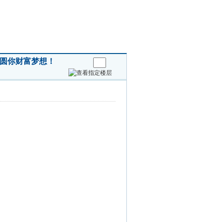
，圆你财富梦想！