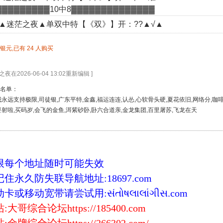
▓▓▓▓▓▓▓▓▓10中8▓▓▓▓▓▓▓▓▓▓▓▓▓▓
：▲迷茫之夜▲单双中特【《双》】开：??▲√▲
 银元,已有 24 人购买
夜在2026-06-04 13:02重新编辑 ]
名单：
我永远支持极限,司徒银,广东平特,金鑫,福运连连,认怂,心软骨头硬,夏花依旧,网络分,咖啡
要射啦,买码岁,会飞的金鱼,洱紫砂卧,卧六合道亲,金龙集团,百里屠苏,飞龙在天
限每个地址随时可能失效
住永久防失联导航地址:18697.com
卡或移动宽带请尝试用:સંતોષલાલાંગીસ.com
:大哥综合论坛https://185400.com