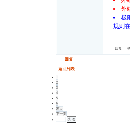
外站
外站:
极
规则
回复
发帖
回复
返回列表
1
2
3
4
5
6
末页
下一页
选 页