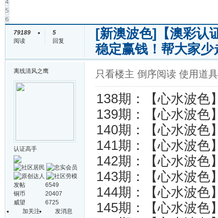
4
5
6
[新澳波色]
【澳彩认证
79189
5
阅读
回复
稳定赢钱！帮大家少
离线
清风之鹰
只看楼主
倒序阅读
使用道具
138期：【心水波色
139期：【心水波色
140期：【心水波色
141期：【心水波色
认证高手
142期：【心水波色
143期：【心水波色
发帖
6549
144期：【心水波色
铜币
20407
威望
6725
145期：【心水波色
加关注
发消息