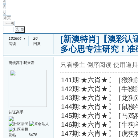
4
5
6
末页
下一页
选 页
[新澳特肖]
【澳彩认证
131604
20
阅读
回复
多心思专注研究！准
离线
高手我来发
只看楼主
倒序阅读
使用道具
141期:★六肖★〖［猴狗
142期:★六肖★〖［牛猴
143期:★六肖★〖［龙狗
144期:★六肖★〖［鼠猴
认证高手
145期:★六肖★〖［马鸡
146期:★六肖★〖［牛狗
147期:★六肖★〖［虎狗
发帖
6478