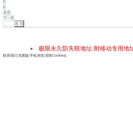
5
6
末页
下一页
选 页
极限永久防失联地址:附移动专用地址18
联系我们
|
无图版
|
手机浏览
|
清除Cookies
|