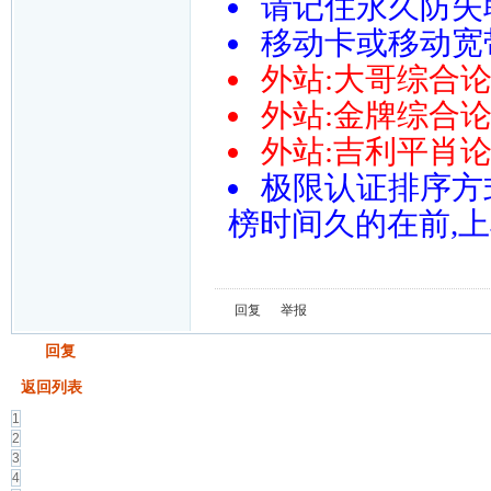
请记住永久防失联导
移动卡或移动宽带请尝
外站:大哥综合论坛htt
外站:金牌综合论坛htt
外站:吉利平肖论坛http:
极限认证排序方
榜时间久的在前,
回复
举报
发帖
回复
返回列表
1
2
3
4