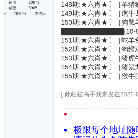
铜币
20873
148期:★六肖★〖［羊猪
威望
6905
149期:★六肖★〖［虎牛
加关注
发消息
150期:★六肖★〖［狗鼠
▇▇▇▇▇▇▇▇▇▇▇▇{10-
151期:★六肖★〖［蛇羊
152期:★六肖★〖［狗猴
153期:★六肖★〖［猪虎
154期:★六肖★〖［猪鼠
155期:★六肖★〖［猴
[ 此帖被高手我来发在2026-06
极限每个地址随