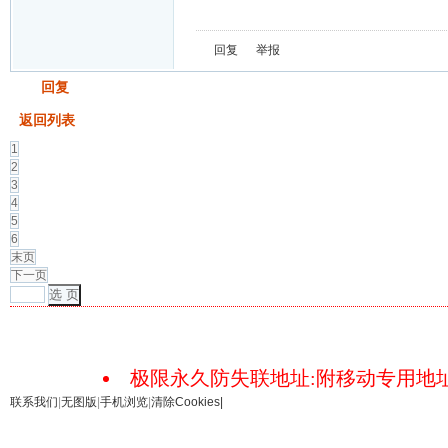
回复
举报
发帖
回复
返回列表
1
2
3
4
5
6
末页
下一页
选 页
极限永久防失联地址:附移动专用地址18
联系我们
|
无图版
|
手机浏览
|
清除Cookies
|