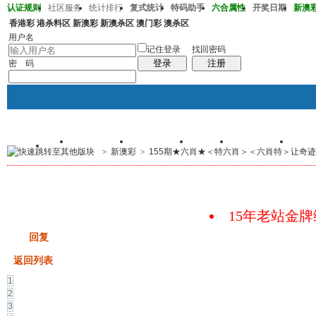
认证规则
社区服务
统计排行
复式统计
特码助手
六合属性
开奖日期
新澳彩2
香港彩
港杀料区
新澳彩
新澳杀区
澳门彩
澳杀区
澳彩219期05-10-19-30-35-47T25
用户名
记住登录
找回密码
登录
注册
密 码
首页
交易记录
我的帖子
群组
个人中心
手
>
新澳彩
>
155期★六肖★＜特六肖＞＜六肖特＞让奇
帖子
码皇总管
说：
2026年7月底即将 开启特邀高
15年老站金
发帖
回复
返回列表
1
2
3