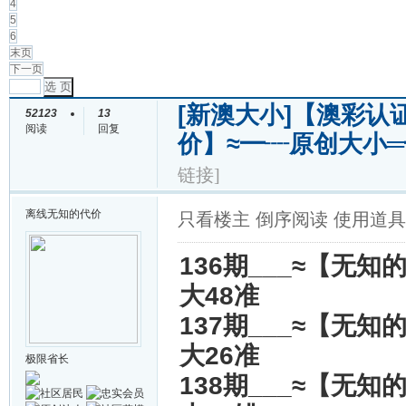
4
5
6
末页
下一页
选 页
[新澳大小]
【澳彩认证
52123
13
阅读
回复
价】≈━┈原创大小═
链接]
离线
无知的代价
只看楼主
倒序阅读
使用道具
136期___≈【无
大48准
137期___≈【无
大26准
极限省长
138期___≈【无