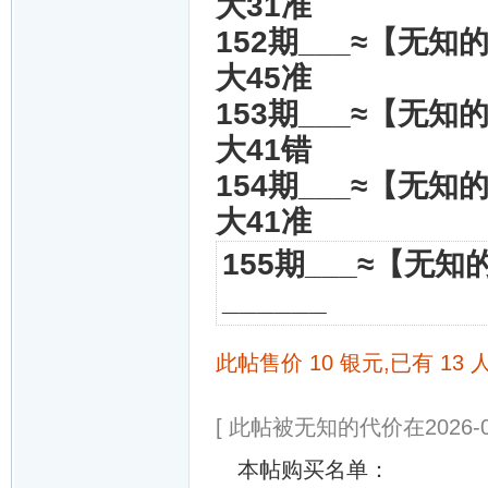
大31准
152期___≈【无
大45准
153期___≈【无
大41错
154期___≈【无
大41准
155期___≈【无
______
此帖售价 10 银元,已有 13 
[ 此帖被无知的代价在2026-06
本帖购买名单：