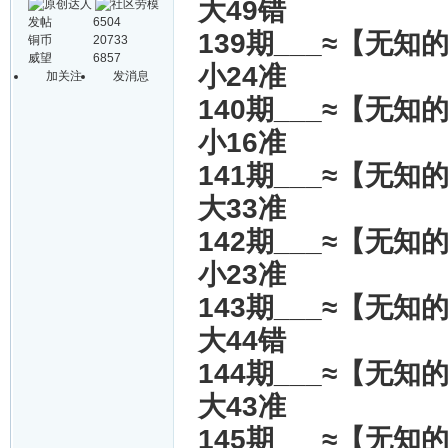
大49错
发帖
6504
139期___≈【无
铜币
20733
威望
6857
小24准
加关注
发消息
140期___≈【无
小16准
141期___≈【无
大33准
142期___≈【无
小23准
143期___≈【无
大44错
144期___≈【无
大43准
145期___≈【无