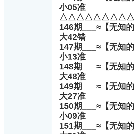
小05准
△△△△△△△△△
146期___≈【无
大42错
147期___≈【无
小13准
148期___≈【无
大48准
149期___≈【无
大27准
150期___≈【无
小09准
151期___≈【无