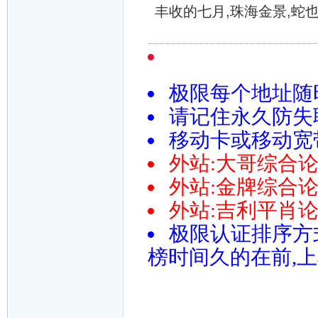
丰收的七月,珠海金景,蛇
极限每个地址随
请记住永久防失联导
移动卡或移动宽带请尝
外站:大哥综合论坛htt
外站:金牌综合论坛htt
外站:吉利平肖论坛http:
极限认证排序方
榜时间久的在前,