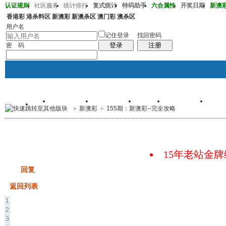
认证规则
社区服务
统计排行
复式统计
特码助手
六合属性
开奖日期
新澳彩2
香港彩
港杀料区
新澳彩
新澳杀区
澳门彩
澳杀区
澳彩220期36-38-32-13-20-01T30
用户名
记住登录
找回密码
登录
注册
密 码
首页
交易记录
我的帖子
群组
个人中心
手
>
新澳彩
>
155期：新澳彩--完全攻略
帖子
码皇总管
说：
2026年7月底即将 开启特邀高
15年老站金
发帖
回复
返回列表
1
2
3