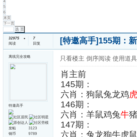
4
5
6
末页
下一页
选 页
32975
7
[特邀高手]
155期：
阅读
回复
离线
完全攻略
只看楼主
倒序阅读
使用道具
肖主前
145期：
六肖：
狗
鼠兔龙鸡
146期：
特邀高手
六肖：
羊
鼠鸡兔
牛
147期：
发帖
3123
六肖：
兔
龙
狗
牛
虎鼠
铜币
9789