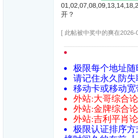
01,02,07,08,09,13,14,18,
开？
[ 此帖被中奖中的爽在2026-06
极限每个地址随
请记住永久防失联导
移动卡或移动宽带请尝
外站:大哥综合论坛htt
外站:金牌综合论坛htt
外站:吉利平肖论坛http:
极限认证排序方