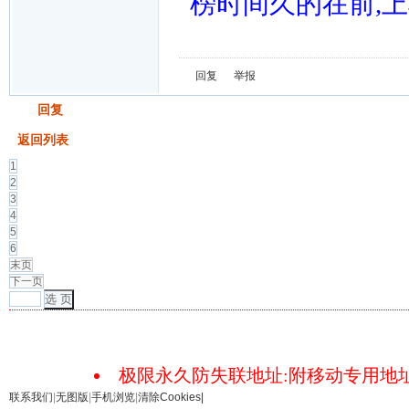
榜时间久的在前,
回复
举报
发帖
回复
返回列表
1
2
3
4
5
6
末页
下一页
选 页
极限永久防失联地址:附移动专用地址18
联系我们
|
无图版
|
手机浏览
|
清除Cookies
|