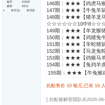
铜币
20900
146期：★★★【鸡虎马
威望
6915
147期：★★★【牛兔羊
加关注
发消息
148期：★★★【猪羊龙
☆☆☆☆☆☆10中8☆☆
149期：★★★【羊龙猴
150期：★★★【鸡猪兔
151期：★★★【羊蛇猪
152期：★★★【马龙兔
153期：★★★【鸡猴马
154期：★★★【兔鸡羊
155期：★★★【牛兔
此帖售价 10 银元,已有 16 
[ 此帖被解密团队在2026-06-