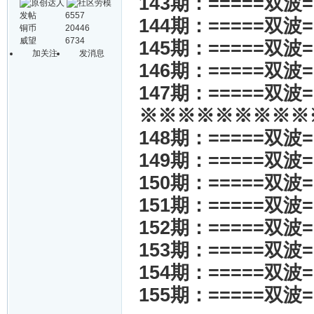
143期：=====双波
发帖
6557
144期：=====双波
铜币
20446
威望
6734
145期：=====双波
加关注
发消息
146期：=====双波
147期：=====双波
※※※※※※※※※
148期：=====双波
149期：=====双波
150期：=====双波
151期：=====双波
152期：=====双波
153期：=====双波
154期：=====双波
155期：=====双