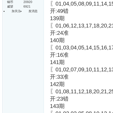
铜币
20920
〖01,04,05,08,09,11,14,15
威望
6921
开:49错
加关注
发消息
139期
〖01,06,12,13,17,18,20,21
开:24准
140期
〖01,03,04,05,14,15,16,17
开:16准
141期
〖01,02,07,09,10,11,12,13
开:33准
142期
〖01,08,11,12,18,20,21,25
开:23错
143期