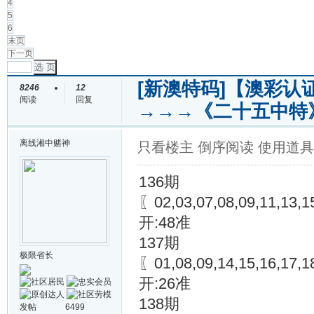
4
5
6
末页
下一页
选 页
[新澳特码]
【澳彩认证
8246
12
阅读
回复
→→→《二十五中特
离线
湘中赌神
只看楼主
倒序阅读
使用道具
136期
〖02,03,07,08,09,11,13,15
开:48准
137期
极限省长
〖01,08,09,14,15,16,17,18
开:26准
138期
发帖
6499