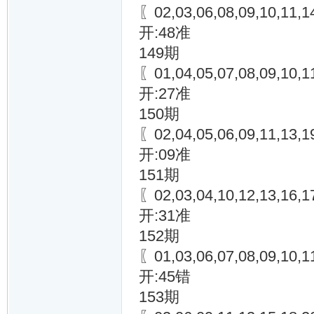
〖02,03,06,08,09,10,11,14
开:48准
149期
〖01,04,05,07,08,09,10,11
开:27准
150期
〖02,04,05,06,09,11,13,19
开:09准
151期
〖02,03,04,10,12,13,16,17
开:31准
152期
〖01,03,06,07,08,09,10,11
开:45错
153期