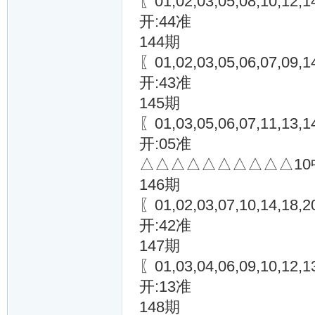
〖01,02,03,05,08,10,12,14
开:44准
144期
〖01,02,03,05,06,07,09,14
开:43准
145期
〖01,03,05,06,07,11,13,14
开:05准
△△△△△△△△△△10
146期
〖01,02,03,07,10,14,18,20
开:42准
147期
〖01,03,04,06,09,10,12,13
开:13准
148期