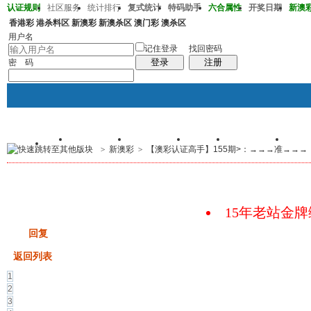
认证规则
社区服务
统计排行
复式统计
特码助手
六合属性
开奖日期
新澳彩2
香港彩
港杀料区
新澳彩
新澳杀区
澳门彩
澳杀区
澳彩220期36-38-32-13-20-01T30
用户名
记住登录
找回密码
登录
注册
密 码
首页
交易记录
我的帖子
群组
个人中心
手
>
新澳彩
>
【澳彩认证高手】155期>：→→→准→→→《
帖子
码皇总管
说：
2026年7月底即将 开启特邀高
15年老站金
发帖
回复
返回列表
1
2
3