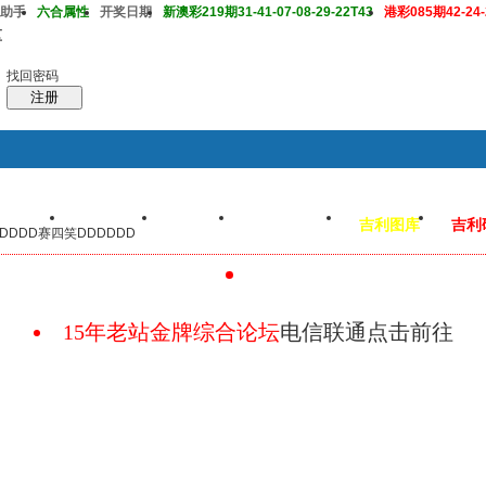
助手
六合属性
开奖日期
新澳彩219期31-41-07-08-29-22T43
港彩085期42-24-2
区
找回密码
注册
群组
个人中心
手机版
防跳转教程
吉利图库
吉利
DDDDD赛四笑DDDDDD
搜索
帖子
2026年7月底即将 开启特邀高手2肖中特大赛，重奖一万 ..
（2026-07-10
15年老站金牌综合论坛
电信联通点击前往