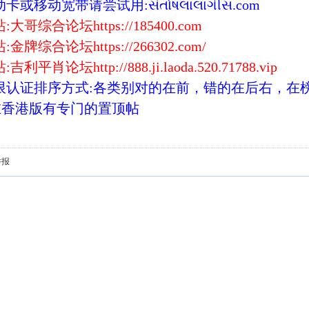
卡或移动宽带请尝试用:સંતોષલાલાંગીસ.com
:大哥综合论坛https://185400.com
:金牌综合论坛https://266302.com/
吉利平肖论坛http://888.ji.laoda.520.71788.vip
限认证排序方式:各类别对的在前，错的在后右，在
在香港版有专门的置顶帖
举报