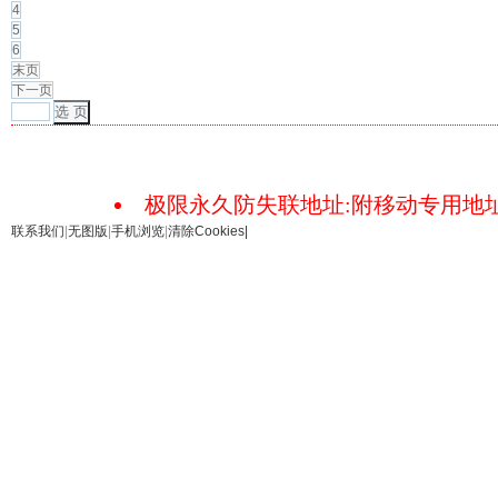
4
5
6
末页
下一页
选 页
极限永久防失联地址:附移动专用地址18
联系我们
|
无图版
|
手机浏览
|
清除Cookies
|