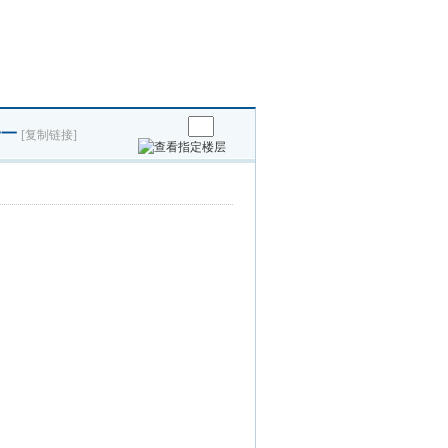
一一
[复制链接]