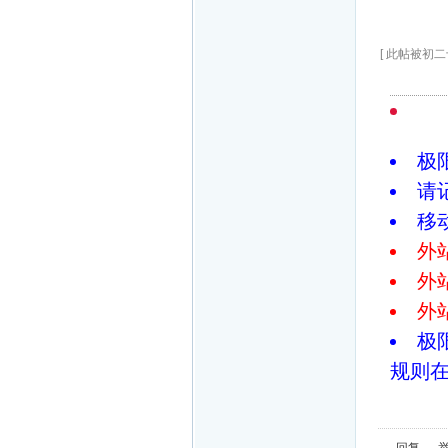
[ 此帖被初二十
极
请记
移动
外站
外站
外站:
极
规则