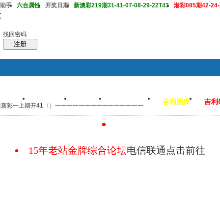
助手
六合属性
开奖日期
新澳彩219期31-41-07-08-29-22T43
港彩085期42-24-2
区
找回密码
注册
群组
个人中心
手机版
防跳转教程
吉利图库
吉利
一澳新彩一上期开41〈）一一一一一一一一一一一一一一一
搜索
帖子
2026年7月底即将 开启特邀高手2肖中特大赛，重奖一万 ..
（2026-07-10
15年老站金牌综合论坛
电信联通点击前往