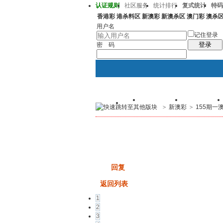
认证规则
社区服务
统计排行
复式统计
特码
香港彩
港杀料区
新澳彩
新澳杀区
澳门彩
澳杀
澳彩219期05-10-19-30-35-47T25
用户名
记住登录
登录
密 码
首页
交易记录
我的帖子
>
新澳彩
>
155期
码皇总管
说：
发帖
回复
返回列表
1
2
3