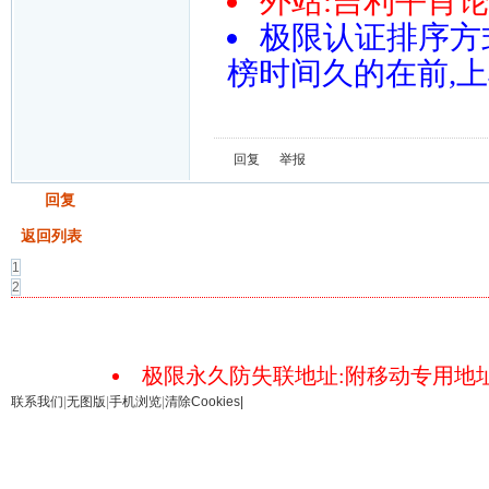
外站:吉利平肖论坛http:
极限认证排序方
榜时间久的在前,
回复
举报
发帖
回复
返回列表
1
2
极限永久防失联地址:附移动专用地址18
联系我们
|
无图版
|
手机浏览
|
清除Cookies
|