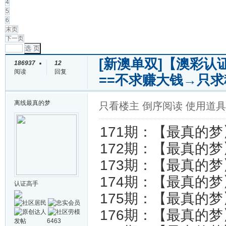
4
5
6
末页
下一页
选 页
[新澳单双]
【澳彩认证
186937
12
阅读
回复
==不求赚大钱→只
离线
最真的梦
只看楼主
倒序阅读
使用道具
171期：【最真的梦
172期：【最真的梦
173期：【最真的梦
174期：【最真的梦
认证高手
175期：【最真的梦
176期：【最真的梦
发帖
6463