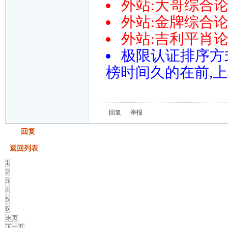
外站:大哥综合论坛htt
外站:金牌综合论坛htt
外站:吉利平肖论坛http:
极限认证排序方
榜时间久的在前,
回复
举报
发帖
回复
返回列表
1
2
3
4
5
6
末页
下一页