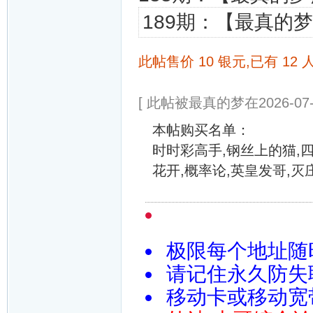
189期：【最真的
此帖售价 10 银元,已有 12 
[ 此帖被最真的梦在2026-07-
本帖购买名单：
时时彩高手,钢丝上的猫,四
花开,概率论,英皇发哥,灭
极限每个地址随
请记住永久防失联导
移动卡或移动宽带请尝