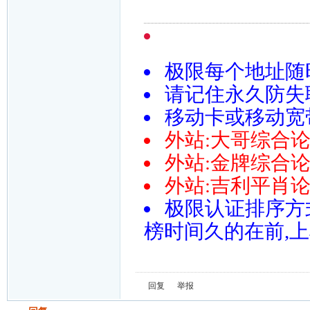
极限每个地址随
请记住永久防失联导
移动卡或移动宽带请尝
外站:大哥综合论坛htt
外站:金牌综合论坛htt
外站:吉利平肖论坛http:
极限认证排序方
榜时间久的在前,
回复
举报