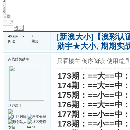
4
5
6
末页
下一页
选 页
[新澳大小]
【澳彩认证
49320
7
阅读
回复
勋宇★大小, 期期实战
离线
皓枫勋宇
只看楼主
倒序阅读
使用道具
173期：==大==中
174期：==大==中
175期：==小==中
176期：==大==中
认证高手
177期：==小==中
178期：==小==中
发帖
6473