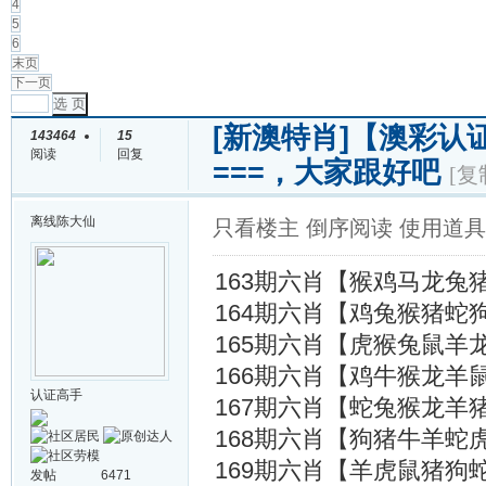
4
5
6
末页
下一页
选 页
[新澳特肖]
【澳彩认证
143464
15
阅读
回复
===，大家跟好吧
[复
离线
陈大仙
只看楼主
倒序阅读
使用道具
163期六肖【猴鸡马龙兔猪】
164期六肖【鸡兔猴猪蛇狗】
165期六肖【虎猴兔鼠羊龙】
166期六肖【鸡牛猴龙羊鼠】
认证高手
167期六肖【蛇兔猴龙羊猪】
168期六肖【狗猪牛羊蛇虎】
169期六肖【羊虎鼠猪狗蛇】
发帖
6471