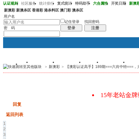
认证规则
社区服务
统计排行
复式统计
特码助手
六合属性
开奖日期
新澳彩2
新澳彩
新澳杀区
香港彩
港杀料区
澳门彩
澳杀区
澳彩220期36-38-32-13-20-01T30
用户名
记住登录
找回密码
登录
注册
密 码
首页
交易记录
我的帖子
群组
个人中心
手
>
新澳彩
>
【澳彩认证高手】189期===六肖中特===
帖子
码皇总管
说：
2026年7月底即将 开启特邀高
15年老站金
发帖
回复
返回列表
1
2
3