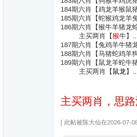
183期六肖【狗猴羊鸡虎猪】
184期六肖【鸡龙羊猴鼠猪】
185期六肖【蛇猴鸡龙羊兔】
186期六肖【猴牛羊猪龙蛇】
主买两肖【
猴
牛】..
187期六肖【兔鸡羊牛猪龙】
188期六肖【马猪蛇鸡羊狗】
189期六肖【鼠龙羊蛇牛猪】
主买两肖【
鼠龙
】.
主买两肖，思路
[ 此帖被陈大仙在2026-07-08