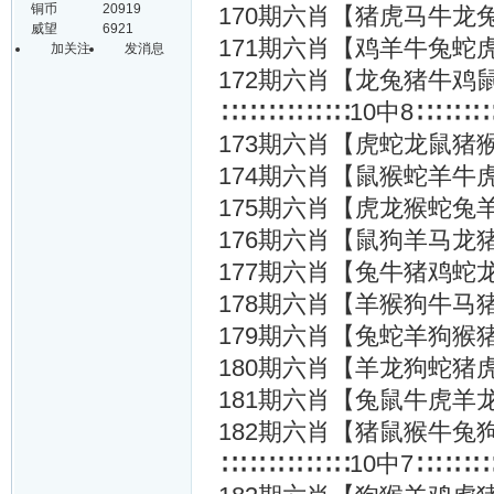
铜币
20919
170期六肖【猪虎马牛龙兔】
威望
6921
171期六肖【鸡羊牛兔蛇虎】
加关注
发消息
172期六肖【龙兔猪牛鸡鼠】
∷∷∷∷∷∷∷10中8∷∷∷∷
173期六肖【虎蛇龙鼠猪猴】
174期六肖【鼠猴蛇羊牛虎】
175期六肖【虎龙猴蛇兔羊】
176期六肖【鼠狗羊马龙猪】
177期六肖【兔牛猪鸡蛇龙】
178期六肖【羊猴狗牛马猪】
179期六肖【兔蛇羊狗猴猪】
180期六肖【羊龙狗蛇猪虎】
181期六肖【兔鼠牛虎羊龙】
182期六肖【猪鼠猴牛兔狗】
∷∷∷∷∷∷∷10中7∷∷∷∷