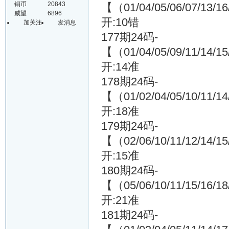
铜币
20843
【（01/04/05/06/07/13/16/
威望
6896
开:10错
加关注
发消息
177期24码-
【（01/04/05/09/11/14/15/
开:14准
178期24码-
【（01/02/04/05/10/11/14/
开:18准
179期24码-
【（02/06/10/11/12/14/15/
开:15准
180期24码-
【（05/06/10/11/15/16/18/
开:21准
181期24码-