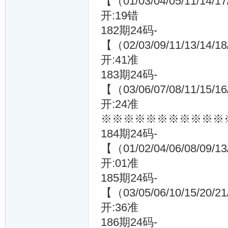
【（01/03/04/05/11/14/17/
开:19错
182期24码-
【（02/03/09/11/13/14/18/
开:41准
183期24码-
【（03/06/07/08/11/15/16/
开:24准
※※※※※※※※※※※
184期24码-
【（01/02/04/06/08/09/13/
开:01准
185期24码-
【（03/05/06/10/15/20/21/
开:36准
186期24码-