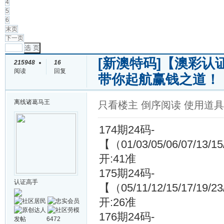
4
5
6
末页
下一页
选 页
[新澳特码]
【澳彩认证
215948
16
阅读
回复
带你起航赢钱之道！
离线
诸葛马王
只看楼主
倒序阅读
使用道具
174期24码-
【（01/03/05/06/07/13/15/
开:41准
175期24码-
认证高手
【（05/11/12/15/17/19/23/
开:26准
176期24码-
发帖
6472