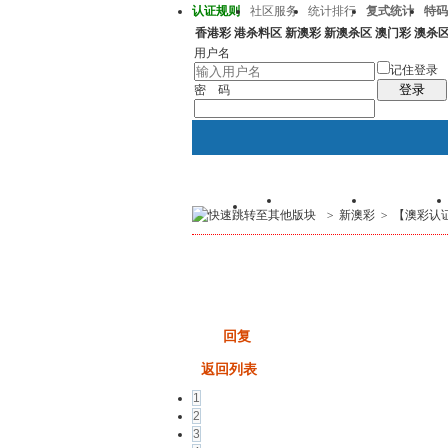
认证规则
社区服务
统计排行
复式统计
特码
香港彩
港杀料区
新澳彩
新澳杀区
澳门彩
澳杀
澳彩218期37-32-33-15-22-43T41
用户名
记住登录
登录
密 码
首页
交易记录
我的帖子
>
新澳彩
>
【澳彩认证
码皇总管
说：
发帖
回复
返回列表
1
2
3