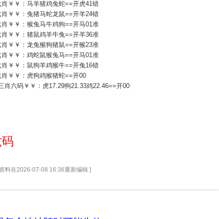
六肖￥￥：马羊猪鸡兔蛇==开虎41错
六肖￥￥：兔猪马蛇龙鼠==开羊24错
六肖￥￥：猴兔马牛鸡狗==开马01准
六肖￥￥：猪鼠鸡羊牛兔==开羊36准
六肖￥￥：龙兔猴狗猪鼠==开猴23准
六肖￥￥：鸡蛇鼠猴兔马==开马01准
六肖￥￥：鼠狗羊鸡猴牛==开兔16错
六肖￥￥：虎狗鸡猴猪蛇==开0
0
￥￥：虎17.29狗21.33鸡22.46==开0
0
六码
料在2026-07-08 16:36重新编辑 ]