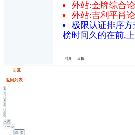
外站:金牌综合论坛htt
外站:吉利平肖论坛http:
极限认证排序方
榜时间久的在前,
回复
举报
发帖
回复
返回列表
1
2
3
4
5
6
末页
下一页
选 页