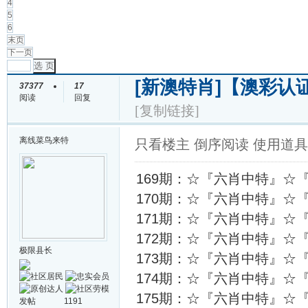
4
5
6
末页
下一页
选 页
[新澳特肖]
【澳彩认证
37377
17
阅读
回复
[复制链接]
离线
菜鸟来特
只看楼主
倒序阅读
使用道具
169期：☆『六肖中特』☆
170期：☆『六肖中特』☆
171期：☆『六肖中特』☆
172期：☆『六肖中特』☆
极限县长
173期：☆『六肖中特』☆
174期：☆『六肖中特』☆
175期：☆『六肖中特』☆
发帖
1191