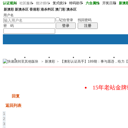
认证规则
社区服务
统计排行
复式统计
特码助手
六合属性
开奖日期
新澳彩2
新澳彩
新澳杀区
香港彩
港杀料区
澳门彩
澳杀区
澳彩221期44-20-28-15-18-05T30
用户名
记住登录
找回密码
登录
注册
密 码
首页
交易记录
我的帖子
群组
个人中心
手
>
新澳彩
>
【澳彩认证高手】189期：事与愿违，给力【2
帖子
码皇总管
说：
2026年7月底即将 开启特邀高
15年老站金
发帖
回复
返回列表
1
2
3