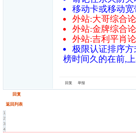
移动卡或移动宽带请尝
外站:大哥综合论坛htt
外站:金牌综合论坛htt
外站:吉利平肖论坛http:
极限认证排序方
榜时间久的在前,
回复
举报
发帖
回复
返回列表
1
2
3
4