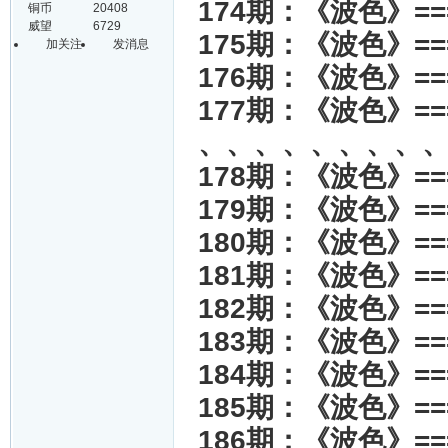
174期：《波色》=
铜币
20408
威望
6729
175期：《波色》=
加关注
发消息
176期：《波色》=
177期：《波色》=
、、、、、、、、、
178期：《波色》=
179期：《波色》=
180期：《波色》=
181期：《波色》=
182期：《波色》=
183期：《波色》=
184期：《波色》=
185期：《波色》=
186期：《波色》=