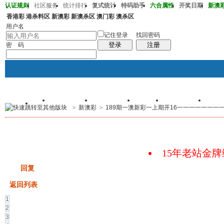
认证规则
社区服务
统计排行
复式统计
特码助手
六合属性
开奖日期
新澳彩2
香港彩
港杀料区
新澳彩
新澳杀区
澳门彩
澳杀区
澳彩219期05-10-19-30-35-47T25
用户名
记住登录
找回密码
登录
注册
密 码
首页
交易记录
我的帖子
群组
个人中心
手
>
新澳彩
>
189期一澳新彩一上期开16一一一一一一一
帖子
码皇总管
说：
2026年7月底即将 开启特邀高
15年老站金
发帖
回复
返回列表
1
2
3