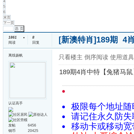
4
5
6
末页
下一页
选 页
1861
8
[新澳特肖]
189期 
阅读
回复
离线
扬帆
只看楼主
倒序阅读
使用道具
189期4肖中特【兔猪马鼠
认证高手
极限每个地址随
请记住永久防失联导
移动卡或移动宽带请尝
发帖
6456
铜币
20425