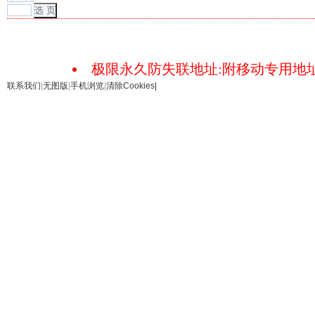
选 页
极限永久防失联地址:附移动专用地址18
联系我们
|
无图版
|
手机浏览
|
清除Cookies
|