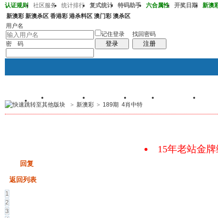
认证规则
社区服务
统计排行
复式统计
特码助手
六合属性
开奖日期
新澳彩2
新澳彩
新澳杀区
香港彩
港杀料区
澳门彩
澳杀区
澳彩219期05-10-19-30-35-47T25
用户名
记住登录
找回密码
登录
注册
密 码
首页
交易记录
我的帖子
群组
个人中心
手
>
新澳彩
>
189期 4肖中特
帖子
码皇总管
说：
2026年7月底即将 开启特邀高
15年老站金
发帖
回复
返回列表
1
2
3