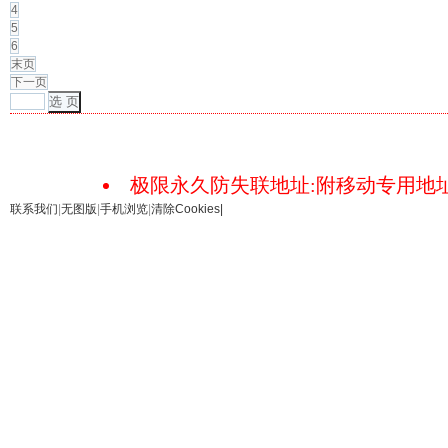
4
5
6
末页
下一页
选 页
极限永久防失联地址:附移动专用地址18
联系我们
|
无图版
|
手机浏览
|
清除Cookies
|