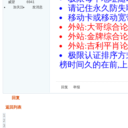
威望
6941
请记住永久防失联导
加关注
发消息
移动卡或移动宽带请尝
外站:大哥综合论坛htt
外站:金牌综合论坛htt
外站:吉利平肖论坛http:
极限认证排序方
榜时间久的在前,
回复
举报
发帖
回复
返回列表
1
2
3