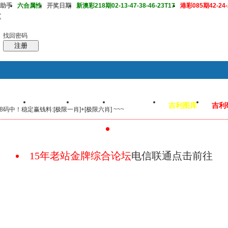
助手
六合属性
开奖日期
新澳彩218期02-13-47-38-46-23T17
港彩085期42-24-2
区
找回密码
注册
群组
个人中心
手机版
防跳转教程
吉利图库
吉利
~8码中！稳定赢钱料:[极限一肖]+[极限六肖] ~~~
搜索
帖子
2026年7月底即将 开启特邀高手2肖中特大赛，重奖一万 ..
（2026-07-10
15年老站金牌综合论坛
电信联通点击前往