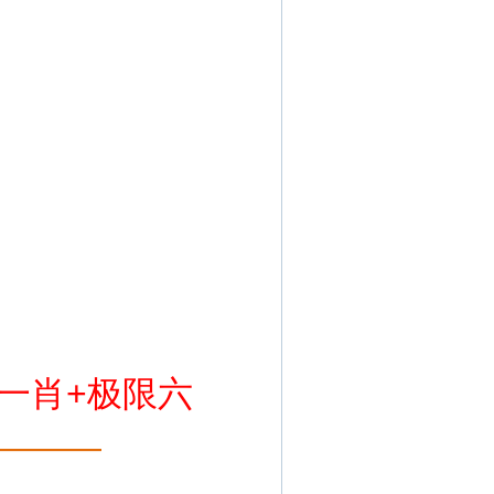
一肖+极限六
———