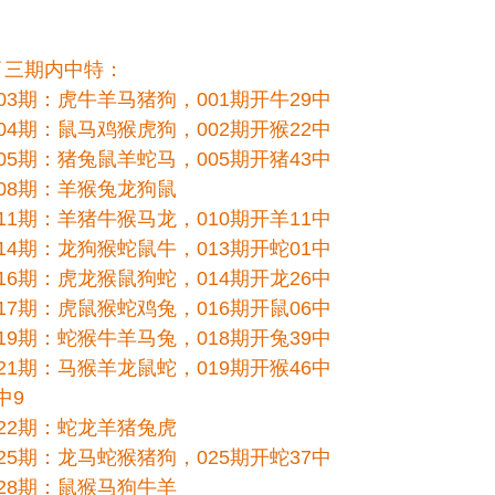
肖三期内中特：
-003期：虎牛羊马猪狗，001期开牛29中
-004期：鼠马鸡猴虎狗，002期开猴22中
-005期：猪兔鼠羊蛇马，005期开猪43中
008期：
羊猴兔龙狗鼠
-011期：羊猪牛猴马龙，010期开羊11中
14
期：龙狗猴蛇鼠牛，013期开蛇01中
16
期：虎龙猴鼠狗蛇，014期开龙26中
17
期：虎鼠猴蛇鸡兔，016期开鼠06中
19
期：蛇猴牛羊马兔，018期开兔39中
21
期：马猴羊龙鼠蛇，019期开猴46中
0中9
22
期：蛇龙羊猪兔虎
25
期：龙马蛇猴猪狗，025期开蛇37中
-028期：鼠猴马狗牛羊