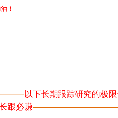
加油！
———
以下长期跟踪研究的极限
长跟必赚
——————————