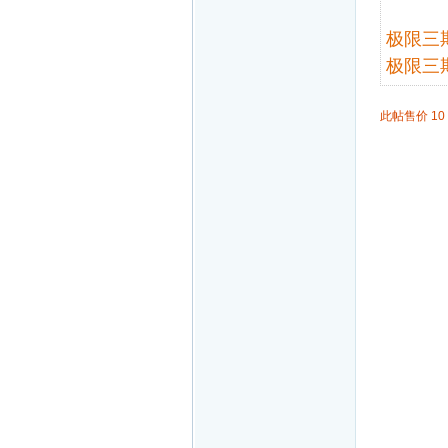
极限三期
极限三
此帖售价 10