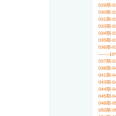
029期
030期-0
031期-0
033期-0
034期-0
035期-0
036期-0
-------1
037期-0
038期-0
041期-0
043期-0
044期-0
045期-0
048期-0
050期-0