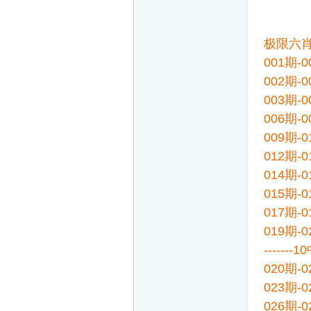
极限六
001期
002期
003期
006期-
009期
012期-0
014期-0
015期-0
017期-0
019期-0
-------1
020期-0
023期-0
026期