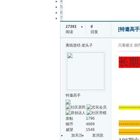
4
5
6
7
17391
6
[特邀高手
阅读
回复
离线
曾经.老头子
只看楼主
倒
长期
特邀高手
=====
====
发帖
1796
-----------
铜币
4889
威望
1546
-----------
加关注
发消息