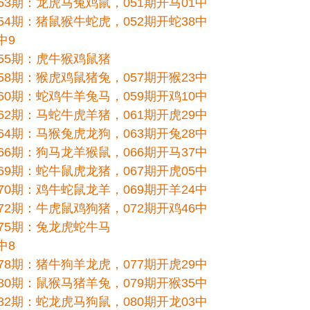
-053期：龙虎马兔鸡鼠，051期开马01中
-054期：猪鼠猴牛蛇虎，052期开蛇38中
0中9
55
期：虎牛猴鸡鼠猪
58
期：猴虎鸡鼠猪兔，057期开猴23中
60
期：蛇鸡牛羊兔马，059期开鸡10中
62
期：马蛇牛虎羊猪，061期开虎29中
64
期：马猴兔虎龙狗，063期开兔28中
66
期：狗马龙羊猴鼠，066期开马37中
69
期：蛇牛鼠虎龙猪，067期开虎05中
70
期：鸡牛蛇鼠龙羊，069期开羊24中
72
期：牛虎鼠鸡狗猪，072期开鸡46中
75
期：兔龙虎蛇牛马
0中8
78
期：猪牛狗羊龙虎，077期开虎29中
80
期：鼠猴马猪羊兔，079期开猴35中
82
期：蛇龙虎马狗鼠，080期开龙03中