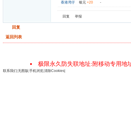
香港湾仔
银元
+20
-
回复
举报
发帖
回复
返回列表
极限永久防失联地址:附移动专用地址18
联系我们
|
无图版
|
手机浏览
|
清除Cookies
|