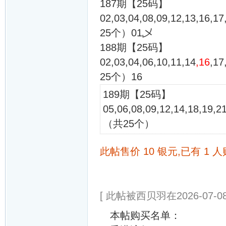
187期【25码】
02,03,04,08,09,12,13,16,17
25个）01
乄
188
期
【25码】
02,03,04,06,10,11,14
,16
,17
25个
）16
189期【25码】
05,06,08,09,12,14,18,19,21
（共25个）
此帖售价 10 银元,已有 1 
[ 此帖被西贝羽在2026-07-08
本帖购买名单：