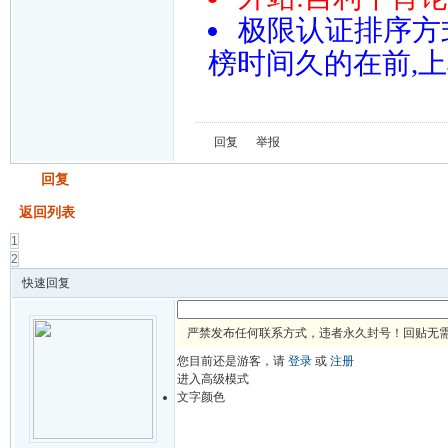
极限认证排序方
榜时间久的在前,
回复
举报
发帖
回复
返回列表
1
2
快速回复
严禁发布任何联系方式，违者永久封号！回贴无需
您目前还是游客，请
登录
或
注册
进入高级模式
文字颜色