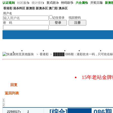
认证规则
社区服务
统计排行
复式统计
特码助手
六合属性
开奖日期
新澳彩2
香港彩
港杀料区
新澳彩
新澳杀区
澳门彩
澳杀区
澳彩218期37-32-33-15-22-43T41
用户名
记住登录
找回密码
登录
注册
密 码
首页
交易记录
我的帖子
群组
个人中心
手
>
香港彩
>
█████ 086期：港彩吹水一码，只可吹在标
帖子
码皇总管
说：
2026年7月底即将 开启特邀高
15年老站金
发帖
回复
返回列表
1
2
[综合]
█████ 0
2256517
1