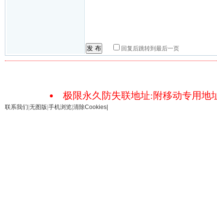
发 布
回复后跳转到最后一页
极限永久防失联地址:附移动专用地址18
联系我们
|
无图版
|
手机浏览
|
清除Cookies
|