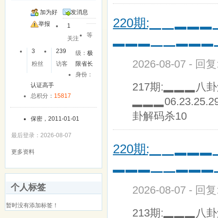
加为好
发消息
220期:▁▁▂▂
友
举报
1
等
▂▂▂▁▁▂▂▂
关注
3
239
级：
极
2026-08-07 - 回
粉丝
访客
限省长
身份：
217期:▂▂▂八
认证高手
总积分：
15817
▂▂▂06.23.25.2
卦解码杀10
保密，2011-01-01
最后登录：2026-08-07
220期:▁▁▂▂
更多资料
▂▂▂▁▁▂▂▂
个人标签
2026-08-07 - 回
暂时没有添加标签！
213期:▂▂▂八