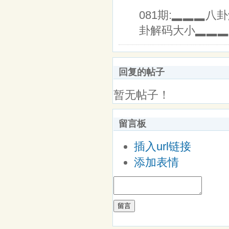
081期:▂▂▂八
卦解码大小▂▂▂大
回复的帖子
暂无帖子！
留言板
插入url链接
添加表情
留言