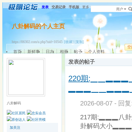
发表
交易记录
手机版
更多
用户
八卦解码的个人主页
https://06302.com/u.php?uid=10545
[收藏]
[复制]
空
首页
新鲜事
日志
相册
帖子
个人资料
发表的帖子
220期:▁▁▂▂
▂▂▂▁▁▂▂▂
2026-08-07 - 回
八卦解码
217期:▂▂▂八
卦解码大小▂▂▂大
加关注