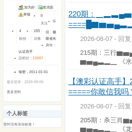
加为好
发消息
220期：▁▂▃▄▅
友
举报
0
等
====█▇▆▅▄▃
关注
4
205
级：
极
2026-08-07 - 回
粉丝
访客
限省长
身份：
215期：三行▆▅
认证高手
总积分：
13347
▆▅▄▃▂▁ 《水
保密，2011-01-01
【澳彩认证高手】2
最后登录：2026-08-08
=====你敢信我吗
更多资料
2026-08-07 - 回
个人标签
205期：杀三肖▆
暂时没有添加标签！
▆▅▄▃▂▁ 《龙