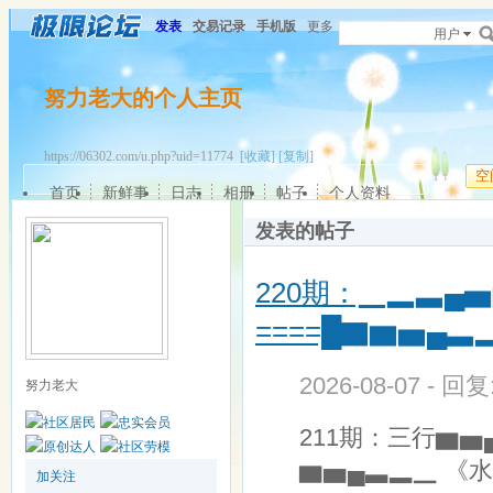
发表
交易记录
手机版
更多
用户
努力老大的个人主页
https://06302.com/u.php?uid=11774
[收藏]
[复制]
空
首页
新鲜事
日志
相册
帖子
个人资料
发表的帖子
220期：▁▂▃▄▅
====█▇▆▅▄▃
2026-08-07 - 回
努力老大
211期：三行▆▅
▆▅▄▃▂▁ 《水
加关注