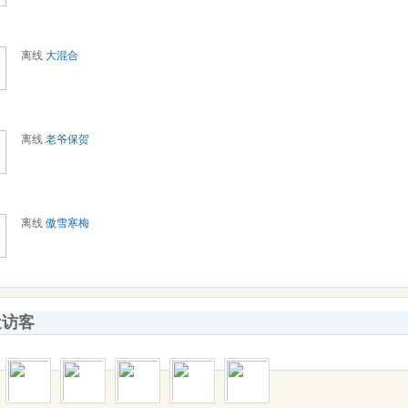
离线
大混合
离线
老爷保贺
离线
傲雪寒梅
近访客