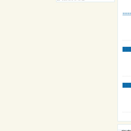
==
██
██