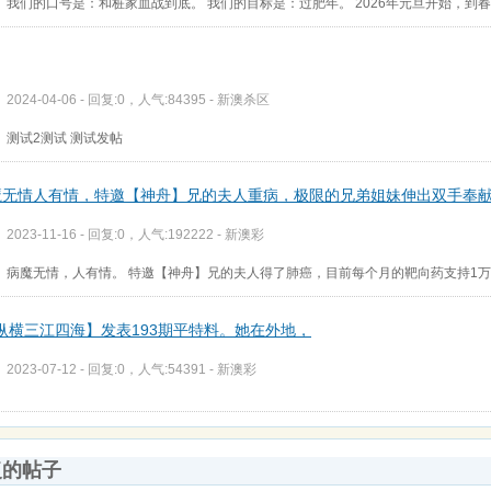
我们的口号是：和桩家血战到底。 我们的目标是：过肥年。 2026年元旦开始，到
2024-04-06 - 回复:0，人气:84395 -
新澳杀区
测试2测试 测试发帖
魔无情人有情，特邀【神舟】兄的夫人重病，极限的兄弟姐妹伸出双手奉献友爱
2023-11-16 - 回复:0，人气:192222 -
新澳彩
病魔无情，人有情。 特邀【神舟】兄的夫人得了肺癌，目前每个月的靶向药支持1万
纵横三江四海】发表193期平特料。她在外地，
2023-07-12 - 回复:0，人气:54391 -
新澳彩
复的帖子