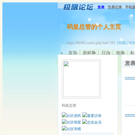
发表
交易记录
手机
码皇总管的个人主页
https://06302.com/u.php?uid=595
[收藏]
[复制
首页
新鲜事
日志
相册
帖
发
===
码皇总管
===