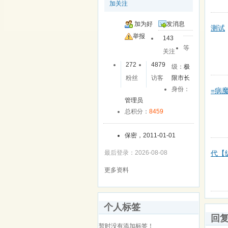
加关注
加为好
发消息
测试
友
举报
143
等
关注
272
4879
级：
极
粉丝
访客
限市长
身份：
=病
管理员
总积分：
8459
保密，2011-01-01
代【
最后登录：2026-08-08
更多资料
个人标签
回
暂时没有添加标签！