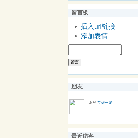
留言板
插入url链接
添加表情
留言
朋友
离线
英雄三尾
最近访客