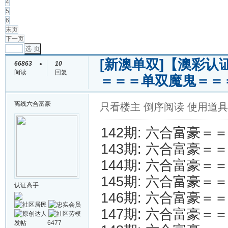
4
5
6
末页
下一页
选 页
[新澳单双]
【澳彩认证
66863
10
阅读
回复
＝＝＝单双魔鬼＝＝
离线
六合富豪
只看楼主
倒序阅读
使用道具
142期: 六合富豪
143期: 六合富豪
144期: 六合富豪
145期: 六合富豪
认证高手
146期: 六合富豪
147期: 六合富豪
发帖
6477