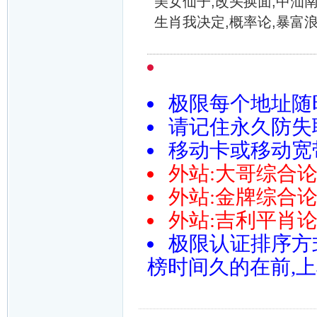
美女仙子,改头换面,中汕南
生肖我决定,概率论,暴富
极限每个地址随
请记住永久防失联导
移动卡或移动宽带请尝
外站:大哥综合论坛htt
外站:金牌综合论坛htt
外站:吉利平肖论坛http:
极限认证排序方
榜时间久的在前,