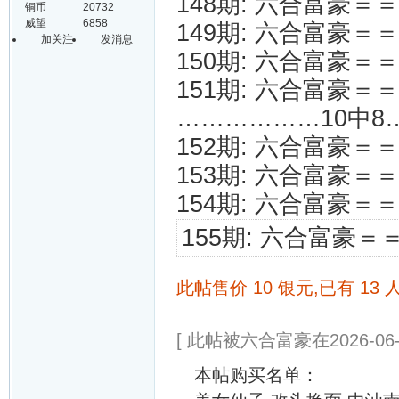
148期: 六合富豪
铜币
20732
威望
6858
149期: 六合富豪
加关注
发消息
150期: 六合富豪
151期: 六合富豪
………………10中8
152期: 六合富豪
153期: 六合富豪
154期: 六合富豪
155期: 六合富豪＝
此帖售价 10 银元,已有 13 
[ 此帖被六合富豪在2026-06-
本帖购买名单：