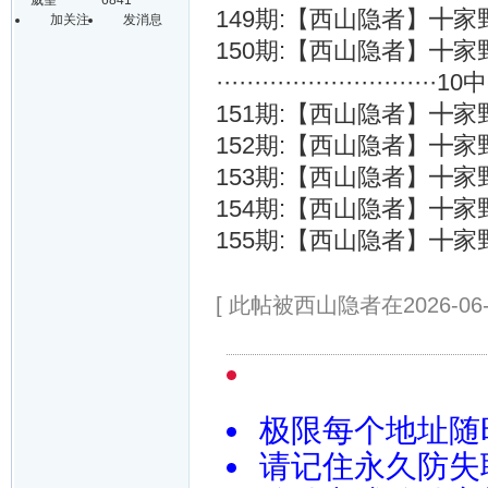
威望
6841
149期:【西山隐者】╋家
加关注
发消息
150期:【西山隐者】╋家
·····························10中8
151期:【西山隐者】╋家
152期:【西山隐者】╋家
153期:【西山隐者】╋家
154期:【西山隐者】╋家
155期:【西山隐者】╋
[ 此帖被西山隐者在2026-06-
极限每个地址随
请记住永久防失联导