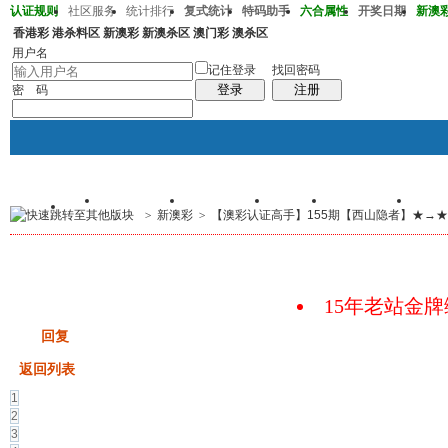
认证规则
社区服务
统计排行
复式统计
特码助手
六合属性
开奖日期
新澳彩2
香港彩
港杀料区
新澳彩
新澳杀区
澳门彩
澳杀区
澳彩217期40-29-17-18-31-32T34
用户名
记住登录
找回密码
登录
注册
密 码
首页
交易记录
我的帖子
群组
个人中心
手
>
新澳彩
>
【澳彩认证高手】155期【西山隐者】★→★→
帖子
码皇总管
说：
2026年7月底即将 开启特邀高
15年老站金
发帖
回复
返回列表
1
2
3