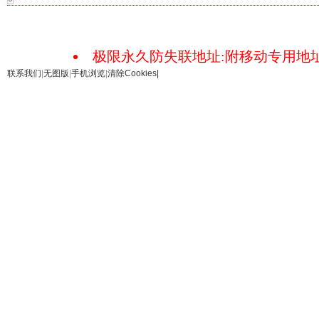
极限永久防失联地址:附移动专用地址18
联系我们
|
无图版
|
手机浏览
|
清除Cookies
|