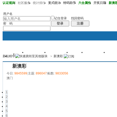
认证规则
社区服务
统计排行
复式统计
特码助手
六合属性
开奖日期
新澳彩2
澳彩219期05-10-19-30-35-47T25
用户名
记住登录
找回密码
登录
注册
密 码
首页
交易记录
我的帖子
群组
个人中心
手
新帖
精华
>
新澳彩
本版
码皇总管
说：
2026年7月底即将 开启特邀高
新澳彩
今日:
9845599
|
主题:
896047
|
帖数:
9833056
澳门
发帖
1
2
3
4
5
6