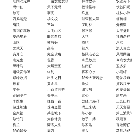
细雨润无声
一路发发发顺
神话故事
双管齐下
码中仙
天下无码
福瑞呈祥
伏首阳明
敏哥
啊亮
终点
桂林小胖
西风楚楚
杨文校
理查德太深
楠楠楠
鬼狼
三妹
罗时林
分析数
看到你就乐
大明山区
赖不赖
太平盛世
夏恋星辰
顺其自然
大猪
独倚斜栏
山区
林教头
晗晗
惠君
龙就天下
高高
初八
浪人嘉嘉
穷开心
完全攻略
极限老公公
风雨同路
韦先生
雀舌
奇思妙想
今晚发大
黑咪马
大展宏图
桂南仔
盈多多
超级爱你呀
红利
客家心水
小雨轩
巅峰数据
出头之日
我爱大智若愚
毫发极速
擦肩
黄金果
鱼蛋
捕风汉子
友哥
小百货芳芳
谢宝贝
葱姜炒蟹
翩翩少年
关中王
冰心
黑苹果
李医生
峰值一百
曾经.老头子
三合山岈
超速加油
珠海金景
码上来钱
天天彩票
全家福
兵临城下
陈小鲁
第三波统
敲错门
为你休克
放手一搏
秋雨寒
梅兰
潇洒人生
陈家洛
香港湾仔
我的最爱
周西
光头
马到功成