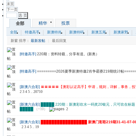
末页
下一页
选 页
精华
投票
全部
全部
特邀高手
新澳特肖
新澳特码
新澳五尾
新澳家野
新窗
排序：
最新发帖
|
最后回复
[特邀高手]
220期：资料转载，分享有道。(新奥）
[特邀高手]
=========2026夏季新澳特邀2肖争霸赛219期统计帖======
[新澳六合彩]
〓〓〓〓〓【澳彩认证高手】申请，规则，详解，事务，投
2
3
4
5
..
20710
[新澳六合彩]
█████ 220期：新澳彩吹水一码奖20银元，只可吹在标
█████
（+10）
2
[新澳六合彩]
█████████████████ 新澳门彩彩219期31-41-07-08
2
3
4
5
..
19