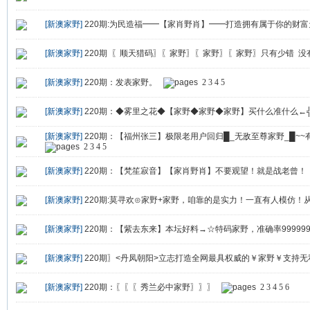
[新澳家野]
220期:为民造福━━【家肖野肖】━━打造拥有属于你的财
[新澳家野]
220期 〖顺天猎码〗〖家野〗〖家野〗〖家野〗只有少错 没
[新澳家野]
220期：发表家野。
2
3
4
5
[新澳家野]
220期：◆雾里之花◆【家野◆家野◆家野】买什么准什么←
[新澳家野]
220期：【福州张三】极限老用户回归█_无敌至尊家野_█~
2
3
4
5
[新澳家野]
220期：【梵笙寂音】【家肖野肖】不要观望！就是战老曾！
[新澳家野]
220期:莫寻欢⊙家野+家野，咱靠的是实力！一直有人模仿！
[新澳家野]
220期：【紫去东来】本坛好料→☆特码家野，准确率99999
[新澳家野]
220期〗<丹凤朝阳>立志打造全网最具权威的￥家野￥支持
[新澳家野]
220期：〖〖〖秀兰必中家野〗〗〗
2
3
4
5
6