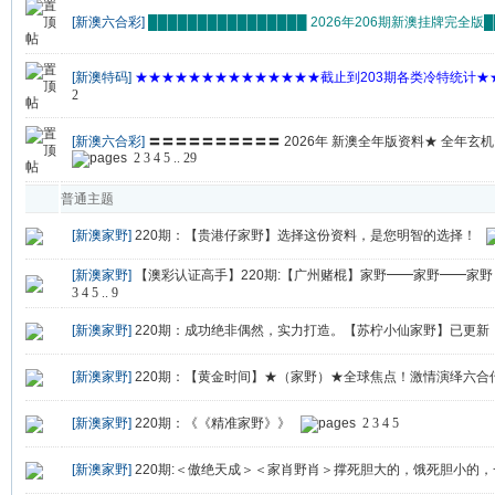
[新澳六合彩]
████████████████ 2026年206期新澳挂牌完全版█
[新澳特码]
★★★★★★★★★★★★★★截止到203期各类冷特统计★
2
[新澳六合彩]
〓〓〓〓〓〓〓〓〓〓 2026年 新澳全年版资料★ 全年玄
2
3
4
5
..
29
普通主题
[新澳家野]
220期：【贵港仔家野】选择这份资料，是您明智的选择！
[新澳家野]
【澳彩认证高手】220期:【广州赌棍】家野━━家野━━家
3
4
5
..
9
[新澳家野]
220期：成功绝非偶然，实力打造。【苏柠小仙家野】已更新
[新澳家野]
220期：【黄金时间】★（家野）★全球焦点！激情演绎六合传
[新澳家野]
220期：《《精准家野》》
2
3
4
5
[新澳家野]
220期:＜傲绝天成＞＜家肖野肖＞撑死胆大的，饿死胆小的