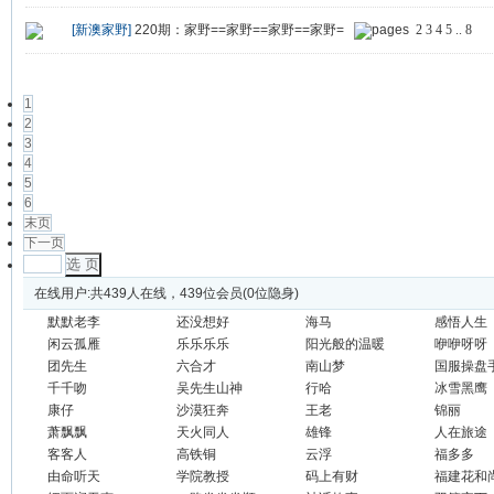
[新澳家野]
220期：家野==家野==家野==家野=
2
3
4
5
..
8
发帖
1
2
3
4
5
6
末页
下一页
选 页
在线用户:共439人在线，439位会员(0位隐身)
默默老李
还没想好
海马
感悟人生
闲云孤雁
乐乐乐乐
阳光般的温暖
咿咿呀呀
团先生
六合才
南山梦
国服操盘
千千吻
吴先生山神
行哈
冰雪黑鹰
康仔
沙漠狂奔
王老
锦丽
萧飘飘
天火同人
雄锋
人在旅途
客客人
高铁铜
云浮
福多多
由命听天
学院教授
码上有财
福建花和