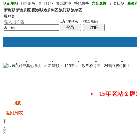
认证规则
社区服务
统计排行
复式统计
特码助手
六合属性
开奖日期
新澳彩2
新澳彩
新澳杀区
香港彩
港杀料区
澳门彩
澳杀区
澳彩220期36-38-32-13-20-01T30
用户名
记住登录
找回密码
登录
注册
密 码
首页
交易记录
我的帖子
群组
个人中心
手
>
新澳彩
>
155期：半数终极特围，24码终极特围！！
帖子
码皇总管
说：
2026年7月底即将 开启特邀高
15年老站金
发帖
回复
返回列表
1
2
3