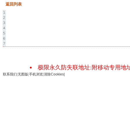
返回列表
1
2
3
4
5
6
7
极限永久防失联地址:附移动专用地址18
联系我们
|
无图版
|
手机浏览
|
清除Cookies
|