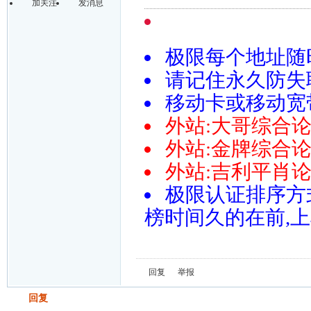
加关注
发消息
极限每个地址随
请记住永久防失联导
移动卡或移动宽带请尝
外站:大哥综合论坛htt
外站:金牌综合论坛htt
外站:吉利平肖论坛http:
极限认证排序方
榜时间久的在前,
回复
举报
发帖
回复