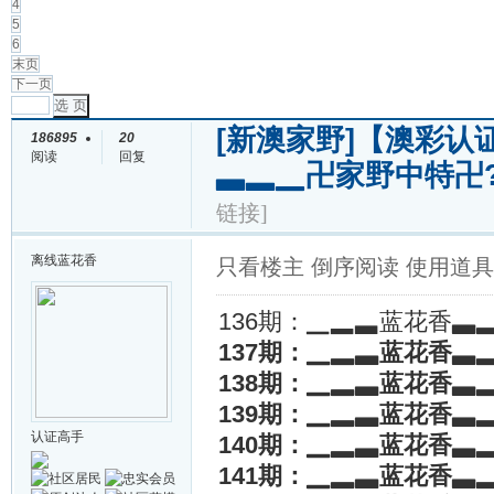
4
5
6
末页
下一页
选 页
[新澳家野]
【澳彩认证
186895
20
阅读
回复
▃▂▁卍家野中特卍
链接]
离线
蓝花香
只看楼主
倒序阅读
使用道具
136期：▁▂▃蓝花香
▃
137期：▁▂▃蓝花香
▃
138期：▁▂▃蓝花香
▃
139期：▁▂▃蓝花香
▃
认证高手
140期：▁▂▃蓝花香
▃
141期：▁▂▃蓝花香
▃