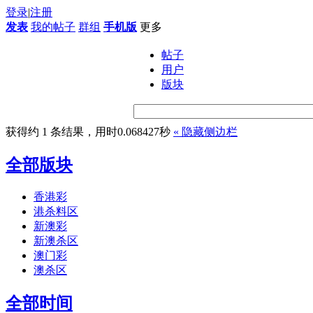
登录
|
注册
发表
我的帖子
群组
手机版
更多
帖子
用户
版块
获得约 1 条结果，用时0.068427秒
«
隐藏侧边栏
全部版块
香港彩
港杀料区
新澳彩
新澳杀区
澳门彩
澳杀区
全部时间