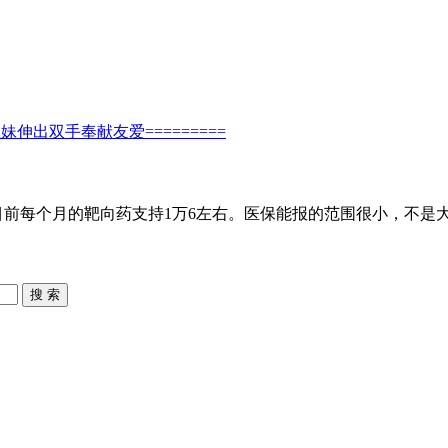
出双手奉献友爱=========
目前每个月的靶向药支持1万6左右。医保能报的范围很小，不是
搜 索