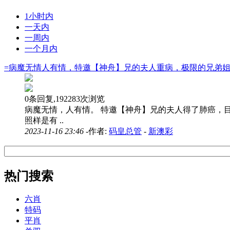
1小时内
一天内
一周内
一个月内
=病魔无情人有情，特邀【神舟】兄的夫人重病，极限的兄弟姐妹伸
0条回复,192283次浏览
病魔无情，人有情。 特邀【神舟】兄的夫人得了肺癌，
照样是有 ..
2023-11-16 23:46 -
作者:
码皇总管
-
新澳彩
热门搜索
六肖
特码
平肖